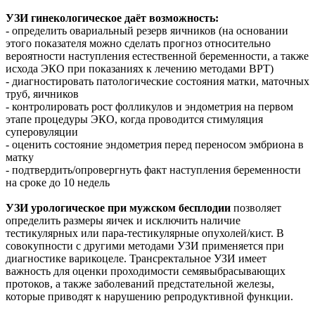
УЗИ гинекологическое даёт возможность:
- определить овариальный резерв яичников (на основании
этого показателя можно сделать прогноз относительно
вероятности наступления естественной беременности, а также
исхода ЭКО при показаниях к лечению методами ВРТ)
- диагностировать патологические состояния матки, маточных
труб, яичников
- контролировать рост фолликулов и эндометрия на первом
этапе процедуры ЭКО, когда проводится стимуляция
суперовуляции
- оценить состояние эндометрия перед переносом эмбриона в
матку
- подтвердить/опровергнуть факт наступления беременности
на сроке до 10 недель
УЗИ урологическое при мужском бесплодии
позволяет
определить размеры яичек и исключить наличие
тестикулярных или пара-тестикулярные опухолей/кист. В
совокупности с другими методами УЗИ применяется при
диагностике варикоцеле. Трансректальное УЗИ имеет
важность для оценки проходимости семявыбрасывающих
протоков, а также заболеваний предстательной железы,
которые приводят к нарушению репродуктивной функции.