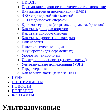
ПИКСИ
Преимплантационное генетическое тестирование
Внутриматочная инсеминация (ВМИ)
ЭКО с донорской яйцеклеткой
ЭКО с донорской спермой
Криоконсервация (ооцитов, спермы, эмбрионов)
Как стать донором ооцитов
Как стать донором спермы
Как стать суррогатной матерью
Гинекология
Гинекологические операции
Акушерство (для беременных)
Урология - андрология
Исследования спермы (спермограмма)
Ультразвуковые исследования (УЗИ)
Гирудотерапия
Как вернуть часть денег за ЭКО
ЦЕНЫ
СПЕЦИАЛИСТЫ
НОВОСТИ
ПОЛЕЗНОЕ
КОНТАКТЫ
Ультразвуковые