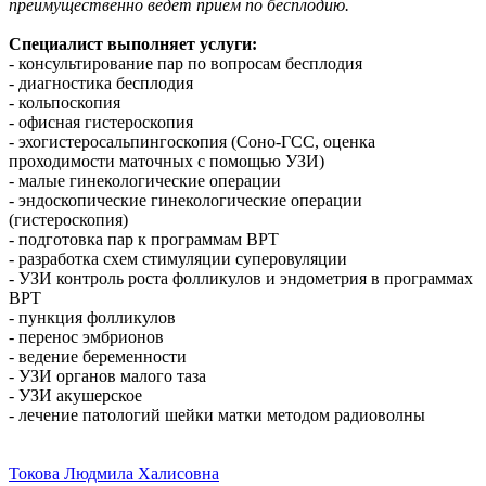
преимущественно ведёт приём по бесплодию.
Специалист выполняет услуги:
- консультирование пар по вопросам бесплодия
- диагностика бесплодия
- кольпоскопия
- офисная гистероскопия
- эхогистеросальпингоскопия (Соно-ГСС, оценка
проходимости маточных с помощью УЗИ)
- малые гинекологические операции
- эндоскопические гинекологические операции
(гистероскопия)
- подготовка пар к программам ВРТ
- разработка схем стимуляции суперовуляции
- УЗИ контроль роста фолликулов и эндометрия в программах
ВРТ
- пункция фолликулов
- перенос эмбрионов
- ведение беременности
- УЗИ органов малого таза
- УЗИ акушерское
- лечение патологий шейки матки методом радиоволны
Токова Людмила Халисовна