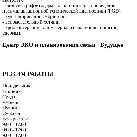
- биопсия трофэктодермы бластоцист для проведения
преимплантационной генетической диагностики (PGD);
- культивирование эмбрионов;
- вспомогательный хетчинг;
- криоконсервация биоматериала (эмбрионов, ооцитов,
спермы).
Центр ЭКО и планирования семьи "Будущее"
Наша цель — комплексный подход от диагностики до лечения
методами ВРТ, беременность с первой попытки ЭКО
РЕЖИМ РАБОТЫ
Понедельник
Вторник
Среда
Четверг
Пятница
Суббота
Воскресенье
9:00 - 17:00
9:00 - 17:00
9:00 - 17:00