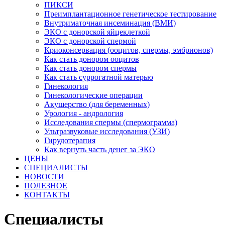
ПИКСИ
Преимплантационное генетическое тестирование
Внутриматочная инсеминация (ВМИ)
ЭКО с донорской яйцеклеткой
ЭКО с донорской спермой
Криоконсервация (ооцитов, спермы, эмбрионов)
Как стать донором ооцитов
Как стать донором спермы
Как стать суррогатной матерью
Гинекология
Гинекологические операции
Акушерство (для беременных)
Урология - андрология
Исследования спермы (спермограмма)
Ультразвуковые исследования (УЗИ)
Гирудотерапия
Как вернуть часть денег за ЭКО
ЦЕНЫ
СПЕЦИАЛИСТЫ
НОВОСТИ
ПОЛЕЗНОЕ
КОНТАКТЫ
Специалисты