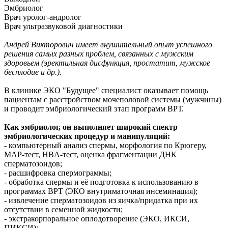
Эмбриолог
Врач уролог-андролог
Врач ультразвуковой диагностики
Андрей Викторович имеет внушительный опыт успешного
решения самых разных проблем, связанных с мужским
здоровьем (эректильная дисфункция, простатит, мужское
бесплодие и др.).
В клинике ЭКО "Будущее" специалист оказывает помощь
пациентам с расстройством мочеполовой системы (мужчины)
и проводит эмбриологический этап программ ВРТ.
Как эмбриолог, он выполняет широкий спектр
эмбриологических процедур и манипуляций:
- компьютерный анализ спермы, морфология по Крюгеру,
МАР-тест, HBA-тест, оценка фрагментации ДНК
сперматозоидов;
- расшифровка спермограммы;
- обработка спермы и её подготовка к использованию в
программах ВРТ (ЭКО внутриматочная инсеминация);
- извлечение сперматозоидов из яичка/придатка при их
отсутствии в семенной жидкости;
- экстракорпоральное оплодотворение (ЭКО, ИКСИ,
ПИКСИ);